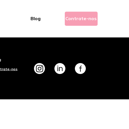
Blog
Contrate-nos
g
trate-nos