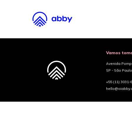
Vamos toma
Avenida Pompéi
SP - São Paulo
+55 (11) 3031-
hello@oiabby