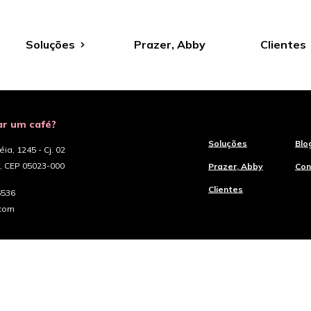
Soluções
Prazer, Abby
Clientes
r um café?
Soluções
Blo
a, 1245 - Cj. 02
, CEP 05023-000
Prazer, Abby
Con
Clientes
6536
.com